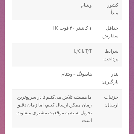
کشور
ویتنام
مبدأ:
حداقل
۱ کانتینر ۴۰ فوت HC
سفارش:
شرایط
T/T یا L/C
پرداخت:
بندر
هایفونگ – ویتنام
بارگیری:
جزئیات
ما همیشه تلاش می‌کنیم تا در سریع‌ترین
ارسال:
زمان ممکن ارسال کنیم، اما زمان دقیق
تحویل بسته به موقعیت مشتری متفاوت
است