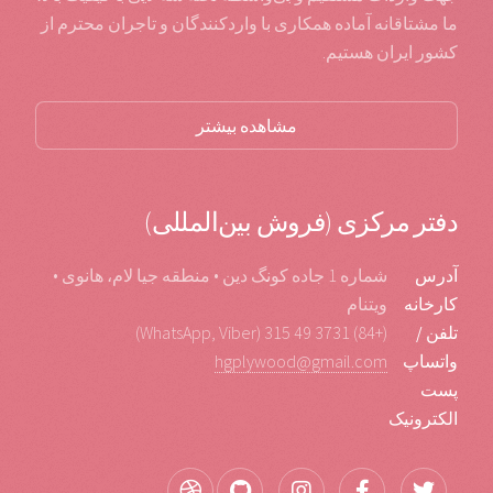
ما مشتاقانه آماده همکاری با واردکنندگان و تاجران محترم از
کشور ایران هستیم.
مشاهده بیشتر
دفتر مرکزی (فروش بین‌المللی)
آدرس
شماره 1 جاده کونگ دین • منطقه جیا لام، هانوی •
کارخانه
ویتنام
تلفن /
(+84) 3731 49 315 (WhatsApp, Viber)
واتساپ
hgplywood@gmail.com
پست
الکترونیک